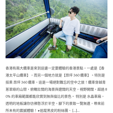
香港有兩大纜車是來到這邊一定要體驗的香港景點，一處是【香
港太平山纜車】，而另一個地方就是【昂坪 360 纜車】。特別是
搭乘 昂坪 360 纜車，這是一場絕對難忘的空中之旅！纜車穿越青
蔥翠綠的山巒，俯瞰壯闊的海景與遼闊的天空，視野開闊，超過 8
0% 的車廂範圍都能欣賞到無與倫比的景色。 特別是 水晶車廂，
透明的地板讓你彷彿懸浮於半空，腳下的景致一覽無遺，帶來前
所未有的震撼體驗！ ▸追蹤黑皮的粉絲團、 […]…