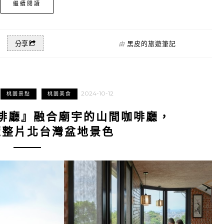
繼續閱讀
黑皮的旅遊筆記
分享
由
2024-10-12
桃園景點
桃園美食
啡廳』融合廟宇的山間咖啡廳，
覽整片北台灣盆地景色