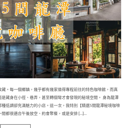
收藏。每一個鄉鎮，幾乎都有幾家值得專程前往的特色咖啡館，而真
而是藏身在小徑、巷弄，甚至轉個彎才會發現的秘境空間。 身為龍潭
那種低調卻充滿魅力的小店。這一次，我特別【精選5間龍潭秘境咖啡
間都很適合午後放空、約會聚餐，或是安排 […]…