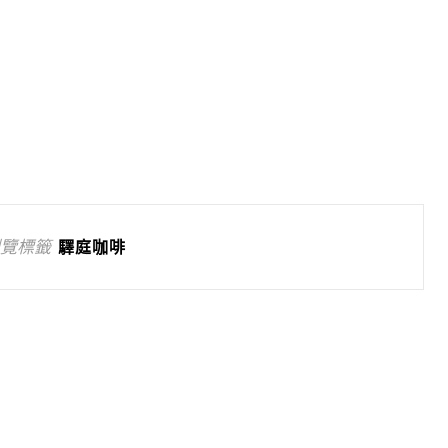
覽標籤
驛庭咖啡