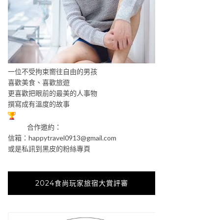
一位不受拘束嚮往自由的男孩
喜歡美食、喜歡旅遊
更喜歡把眼前的最美的人事物
撰寫成有溫度的故事
合作邀約：
信箱：
happytravel0913@gmail.com
或是私訊到黑皮的粉絲專頁
2024食尚玩家旅宿大賞評審