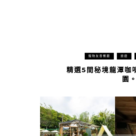
寵物友善餐廳
旅遊
精選5間秘境龍潭咖
園