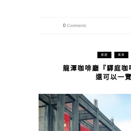
0
Comments
旅遊
美食
龍潭咖啡廳『驛庭咖
還可以一