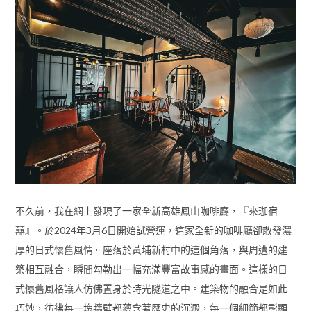
不久前，我在網上發現了一家全新高雄鳳山咖啡廳，『來珈宿
囍』。於2024年3月6日開始試營運，這家全新的咖啡廳卻散發濃
厚的日式懷舊風情。座落於黃埔新村中的這個角落，與周遭的建
築相互融合，瞬間勾勒出一幅充滿豐富故事感的畫面。這樣的日
式懷舊風格讓人仿佛置身於時光隧道之中。建築物的融合是如此
巧妙，彷彿每一塊牆壁都蘊含著歷史的沉澱，每一個細節都彰顯