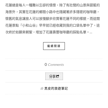
花蓮總是每人一種難以忘卻的情懷，除了有壯闊的山景與碧藍的
海景外，其實在花蓮的鄉間小路中也隱藏著許多隱密的咖啡廳，
懷舊的氣息讓旅人可以放慢腳步欣賞著花蓮不同的樣貌，而這間
花蓮景點『小和山谷』早早就已經收藏到我的口袋名單中了，這
次終於如願來朝聖，增加了花蓮壽豐咖啡廳的踩點名單。…
繼續閱讀
0
Comments
分享
黑皮的旅遊筆記
由