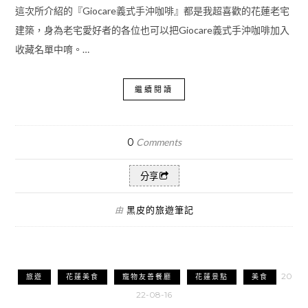
這次所介紹的『Giocare義式手沖咖啡』都是我超喜歡的花蓮老宅
建築，身為老宅愛好者的各位也可以把Giocare義式手沖咖啡加入
收藏名單中唷。…
繼續閱讀
0
Comments
分享
黑皮的旅遊筆記
由
20
旅遊
花蓮美食
寵物友善餐廳
花蓮景點
美食
22-08-16