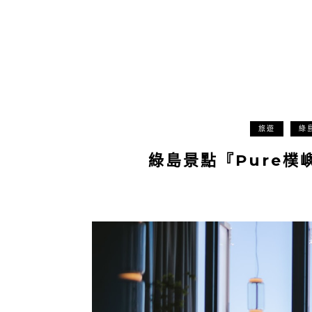
旅遊
綠
綠島景點『Pure樸