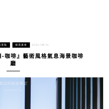
2024-08-14
島景點
綠島美食
嶼-咖啡』藝術風格氣息海景咖啡
廳