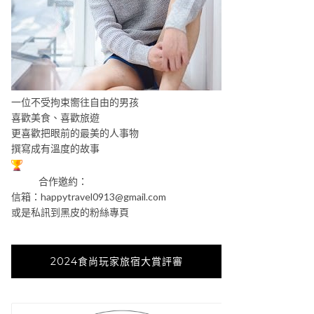
一位不受拘束嚮往自由的男孩
喜歡美食、喜歡旅遊
更喜歡把眼前的最美的人事物
撰寫成有溫度的故事
合作邀約：
信箱：
happytravel0913@gmail.com
或是私訊到黑皮的粉絲專頁
2024食尚玩家旅宿大賞評審