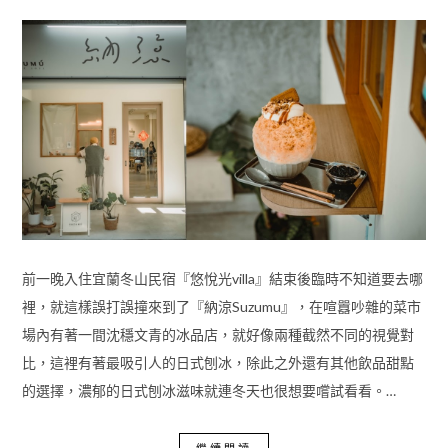
前一晚入住宜蘭冬山民宿『悠悅光villa』結束後臨時不知道要去哪
裡，就這樣誤打誤撞來到了『納涼Suzumu』，在喧囂吵雜的菜市
場內有著一間沈穩文青的冰品店，就好像兩種截然不同的視覺對
比，這裡有著最吸引人的日式刨冰，除此之外還有其他飲品甜點
的選擇，濃郁的日式刨冰滋味就連冬天也很想要嚐試看看。…