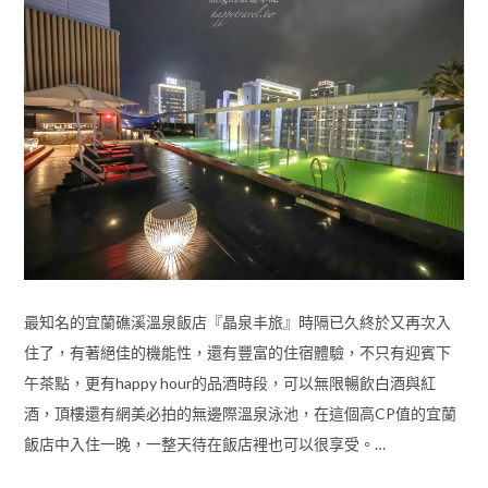
最知名的宜蘭礁溪溫泉飯店『晶泉丰旅』時隔已久終於又再次入
住了，有著絕佳的機能性，還有豐富的住宿體驗，不只有迎賓下
午茶點，更有happy hour的品酒時段，可以無限暢飲白酒與紅
酒，頂樓還有網美必拍的無邊際溫泉泳池，在這個高CP值的宜蘭
飯店中入住一晚，一整天待在飯店裡也可以很享受。…