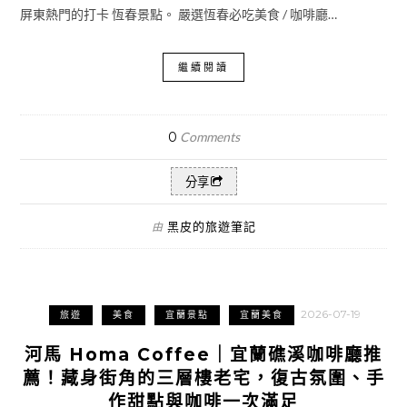
屏東熱門的打卡 恆春景點。 嚴選恆春必吃美食 / 咖啡廳…
繼續閱讀
0
Comments
分享
黑皮的旅遊筆記
由
2026-07-19
旅遊
美食
宜蘭景點
宜蘭美食
河馬 Homa Coffee｜宜蘭礁溪咖啡廳推
薦！藏身街角的三層樓老宅，復古氛圍、手
作甜點與咖啡一次滿足