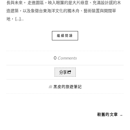
長與未來。 走進園區，映入眼簾的是大片綠意、充滿設計感的木
造建築，以及象徵台東海洋文化的獨木舟、藝術裝置與開闊草
地， […]…
繼續閱讀
0
Comments
分享
黑皮的旅遊筆記
由
較舊的文章 →