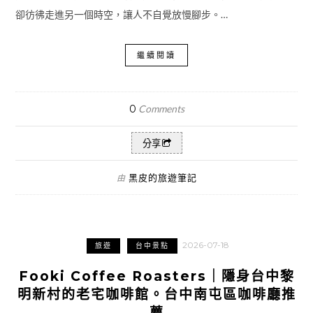
卻彷彿走進另一個時空，讓人不自覺放慢腳步。…
繼續閱讀
0
Comments
分享
黑皮的旅遊筆記
由
2026-07-18
旅遊
台中景點
Fooki Coffee Roasters｜隱身台中黎
明新村的老宅咖啡館。台中南屯區咖啡廳推
薦