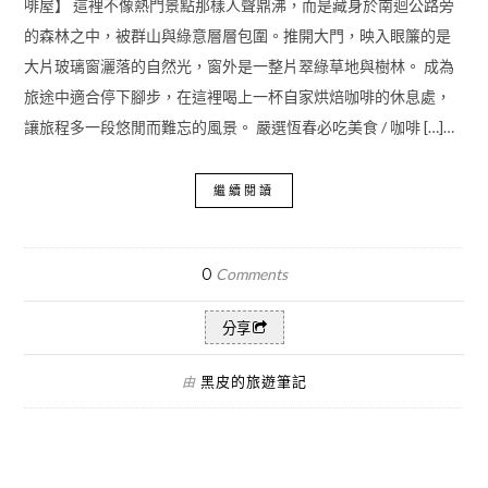
啡屋】 這裡不像熱門景點那樣人聲鼎沸，而是藏身於南迴公路旁
的森林之中，被群山與綠意層層包圍。推開大門，映入眼簾的是
大片玻璃窗灑落的自然光，窗外是一整片翠綠草地與樹林。 成為
旅途中適合停下腳步，在這裡喝上一杯自家烘焙咖啡的休息處，
讓旅程多一段悠閒而難忘的風景。 嚴選恆春必吃美食 / 咖啡 […]…
繼續閱讀
0
Comments
分享
黑皮的旅遊筆記
由