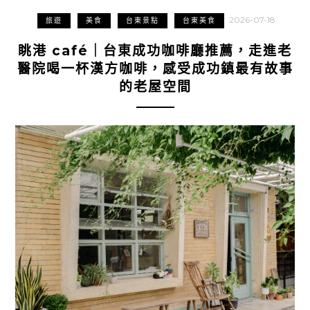
2026-07-18
旅遊
美食
台東景點
台東美食
眺港 café｜台東成功咖啡廳推薦，走進老
醫院喝一杯漢方咖啡，感受成功鎮最有故事
的老屋空間