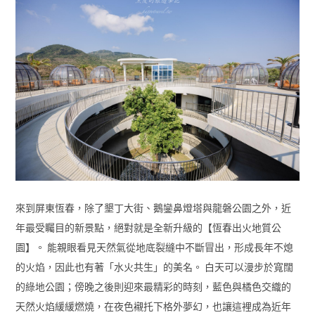
來到屏東恆春，除了墾丁大街、鵝鑾鼻燈塔與龍磐公園之外，近
年最受矚目的新景點，絕對就是全新升級的【恆春出火地質公
園】。 能親眼看見天然氣從地底裂縫中不斷冒出，形成長年不熄
的火焰，因此也有著「水火共生」的美名。 白天可以漫步於寬闊
的綠地公園；傍晚之後則迎來最精彩的時刻，藍色與橘色交織的
天然火焰緩緩燃燒，在夜色襯托下格外夢幻，也讓這裡成為近年