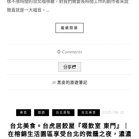
樣不限時間的台北咖啡廳，對我們需要長時間工作的創作者來說
簡直就是一大福音。…
繼續閱讀
0
Comments
分享
黑皮的旅遊筆記
由
2023-08-23
美食
旅遊
台北景點
台北美食
台北美食。台虎居餃屋『啜飲室 東門』｜
在榕錦生活園區享受台北的微醺之夜，濃濃