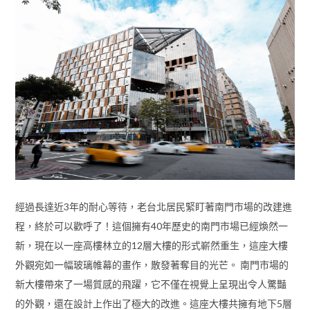
經過長達近3年的耐心等待，老台北居民緊盯著南門市場的改建進
程，終於可以歡呼了！這個擁有40年歷史的南門市場已經煥然一
新，現在以一座高樓林立的12層大樓的形式嶄然重生，這座大樓
外觀宛如一幅玻璃帷幕的畫作，散發著奪目的光芒。 南門市場的
新大樓帶來了一場質感的飛躍，它不僅在視覺上呈現出令人驚豔
的外觀，還在設計上作出了極大的改進。這座大樓共擁有地下5層