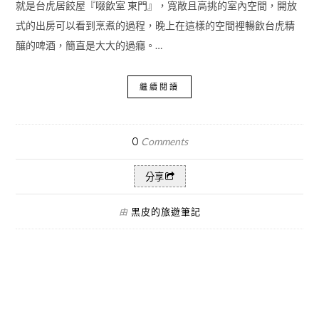
就是台虎居餃屋『啜飲室 東門』，寬敞且高挑的室內空間，開放
式的出房可以看到烹煮的過程，晚上在這樣的空間裡暢飲台虎精
釀的啤酒，簡直是大大的過癮。…
繼續閱讀
0
Comments
分享
黑皮的旅遊筆記
由