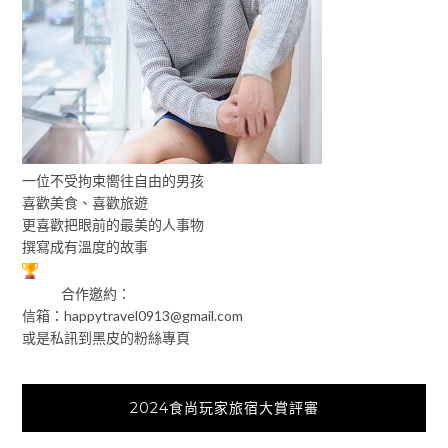
一位不受拘束嚮往自由的男孩
喜歡美食、喜歡旅遊
更喜歡把眼前的最美的人事物
撰寫成有溫度的故事
合作邀約：
信箱：
happytravel0913@gmail.com
或是私訊到黑皮的粉絲專頁
2024食尚玩家旅宿大賞評審