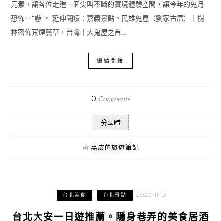
元素，讓各位走進一個尖叫不斷的實境體驗空間，讓今年的鬼月
恐怖一“嚇”。 延伸閱讀：嘉義景點。民雄鬼屋（劉家古厝）｜樹
林密佈荒煙蔓草，台灣十大鬼屋之首…
繼續閱讀
0
Comments
分享
黑皮的旅遊筆記
由
2020-11-19
台北美食
台北景點
台北大安一日遊推薦。隱身巷弄的美食居酒