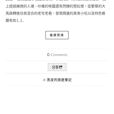
上經過擁擠的人潮、吵雜的喧囂還有閃爍的霓虹燈，從繁華的大
馬路轉進住商混合的老宅老巷，發現周邊的美食小吃以及特色餐
廳有如 […]…
繼續閱讀
0
Comments
分享
黑皮的旅遊筆記
由