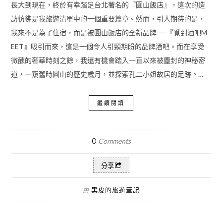
長大到現在，終於有幸踏足台北著名的『圓山飯店』，這次的造
訪彷彿是我旅遊清單中的一個重要篇章。然而，引人期待的是，
我來不是為了住宿，而是被圓山飯店的全新品牌──『覓到酒吧M
EET』吸引而來，這是一個令人引頸期盼的品牌酒吧。而在享受
微醺的奢華時刻之餘，我還有機會踏入一直以來被塵封的神秘密
道，一窺舊時圓山的歷史歲月，並探索孔二小姐故居的足跡。…
繼續閱讀
0
Comments
分享
黑皮的旅遊筆記
由