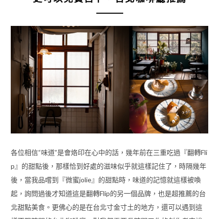
各位相信“味道”是會烙印在心中的話，幾年前在三重吃過『翻轉Fli
p』的甜點後，那樣恰到好處的滋味似乎就這樣記住了，時隔幾年
後，當我品嚐到『微蜜jolie』的甜點時，味道的記憶就這樣被喚
起，詢問過後才知道這是翻轉Flip的另一個品牌，也是超推薦的台
北甜點美食。更佛心的是在台北寸金寸土的地方，還可以遇到這