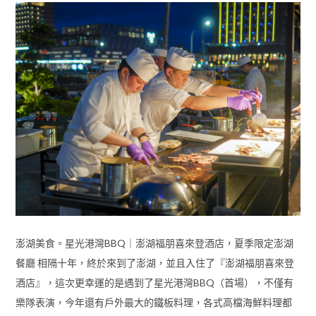
澎湖美食。星光港灣BBQ｜澎湖福朋喜來登酒店，夏季限定澎湖
餐廳 相隔十年，終於來到了澎湖，並且入住了『澎湖福朋喜來登
酒店』，這次更幸運的是遇到了星光港灣BBQ（首場），不僅有
樂隊表演，今年還有戶外最大的鐵板料理，各式高檔海鮮料理都