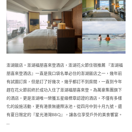
澎湖飯店。澎湖福朋喜來登酒店，澎湖花火節住宿推薦 『澎湖福
朋喜來登酒店』一直是我口袋名單必住的澎湖飯店之一，幾年前
有試圖訂房，但是訂了好幾次，幾乎都訂不到房間，一直到今年
趕在花火節前終於成功入住了澎湖福朋喜來登。為萬豪集團旗下
的酒店，更是澎湖唯一榮獲五星級標章認證的酒店。不僅有多樣
化的設施活動，更有港景無邊際泳池。從四月中到十月九號，還
有夏日限定的『星光港灣BBQ』，讓各位享受戶外的美食饗宴。
…