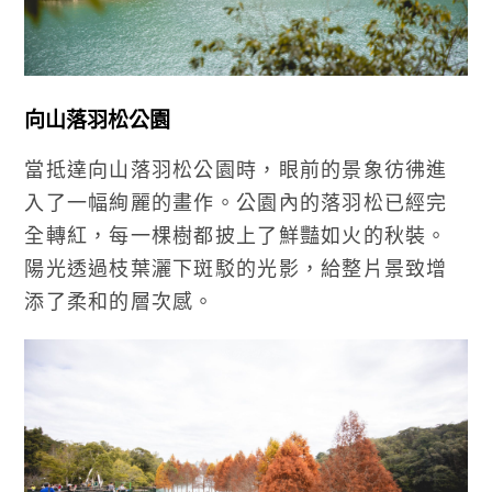
向山落羽松公園
當抵達向山落羽松公園時，眼前的景象彷彿進
入了一幅絢麗的畫作。公園內的落羽松已經完
全轉紅，每一棵樹都披上了鮮豔如火的秋裝。
陽光透過枝葉灑下斑駁的光影，給整片景致增
添了柔和的層次感。