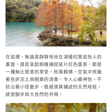
在這裡，無論是靜靜地坐在湖邊欣賞這怡人的
畫面，還是拿起相機捕捉這片紅色盛景，都是
一種無比愜意的享受。秋風輕拂，空氣中夾雜
著些許泥土與樹葉的清香，令人心曠神怡。不
妨沿著小徑散步，踏過落葉鋪成的天然地毯，
感受腳步與大自然的共鳴。