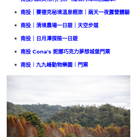
南投｜賽德克秘境溫泉輕旅｜兩天一夜露營體驗
南投｜清境農場一日遊｜天空步道
南投｜日月潭探險一日遊
南投 Cona’s 妮娜巧克力夢想城堡門票
南投︱九九峰動物樂園︱門票