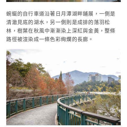
蜿蜒的自行車道沿著日月潭湖畔鋪展，一側是
清澈見底的湖水，另一側則是成排的落羽松
林，樹葉在秋風中漸漸染上深紅與金黃，整條
路徑被渲染成一條色彩絢爛的長廊。