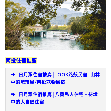
南投住宿推薦
➡│日月潭住宿推廌│LOOK路殼民宿 -山林
中的玻璃屋/南投寵物民宿
➡
│
日月潭住宿推廌
│
八番私人住宅 – 祕境
中的大自然住宿