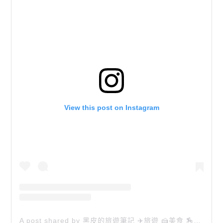
View this post on Instagram
A post shared by 黑皮的旅遊筆記 ✈️旅遊 🍰美食 🏇生活 📸攝影 (@happytravel0913)