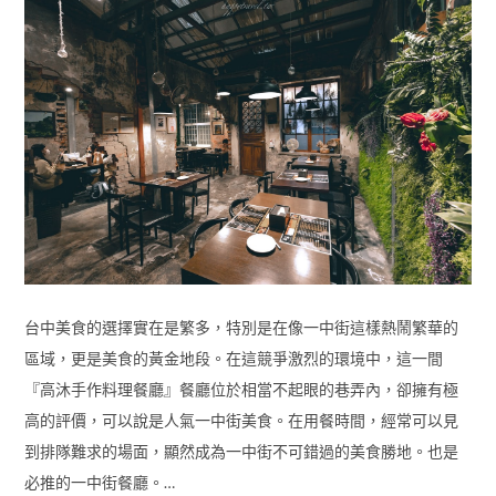
台中美食的選擇實在是繁多，特別是在像一中街這樣熱鬧繁華的
區域，更是美食的黃金地段。在這競爭激烈的環境中，這一間
『高沐手作料理餐廳』餐廳位於相當不起眼的巷弄內，卻擁有極
高的評價，可以說是人氣一中街美食。在用餐時間，經常可以見
到排隊難求的場面，顯然成為一中街不可錯過的美食勝地。也是
必推的一中街餐廳。…