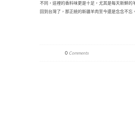
不同，這裡的香料味更是十足，尤其是每天新鮮的
回到台灣了，那正統的新疆羊肉至今還是念念不忘。 ▸追蹤
0
Comments