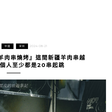
2024-08-21
中國
深圳
羊肉串燒烤』這間新疆羊肉串越
個人至少都是20串起跳