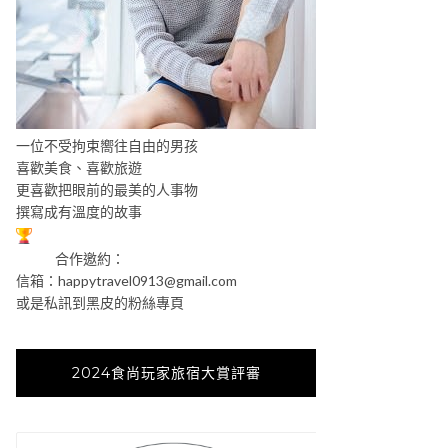
一位不受拘束嚮往自由的男孩
喜歡美食、喜歡旅遊
更喜歡把眼前的最美的人事物
撰寫成有溫度的故事
合作邀約：
信箱：
happytravel0913@gmail.com
或是私訊到黑皮的粉絲專頁
2024食尚玩家旅宿大賞評審