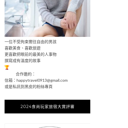
一位不受拘束嚮往自由的男孩
喜歡美食、喜歡旅遊
更喜歡把眼前的最美的人事物
撰寫成有溫度的故事
合作邀約：
信箱：
happytravel0913@gmail.com
或是私訊到黑皮的粉絲專頁
2024食尚玩家旅宿大賞評審