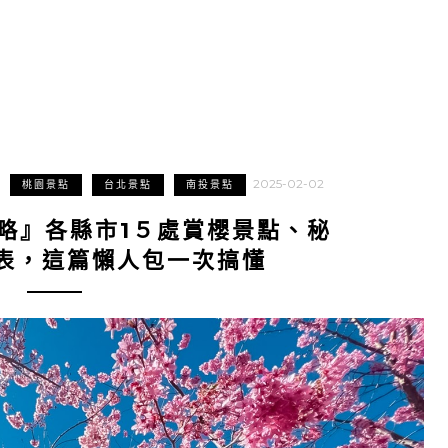
2025-02-02
桃園景點
台北景點
南投景點
攻略』各縣市1５處賞櫻景點、秘
表，這篇懶人包一次搞懂