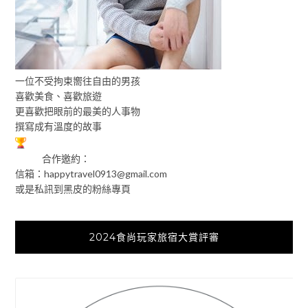
一位不受拘束嚮往自由的男孩
喜歡美食、喜歡旅遊
更喜歡把眼前的最美的人事物
撰寫成有溫度的故事
合作邀約：
信箱：
happytravel0913@gmail.com
或是私訊到黑皮的粉絲專頁
2024食尚玩家旅宿大賞評審