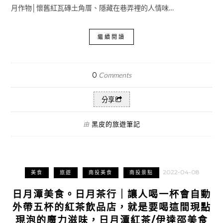
月作物│懷舊紅瓦磚土角厝、隱藏在巷弄裡的人情味…
繼續閱讀
0
Comments
分享
黑皮的旅遊筆記
由
2022-04-08
美食
旅遊
南投美食
南投景點
日月潭美食。日月茶行｜讓人喝一杯會自動
外帶五杯的紅茶飲品店，就是要喝這間現點
現泡的魔力滋味，日月潭紅茶/伊達邵美食