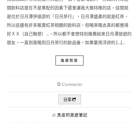
間飲料店是在不是業配的因素下還會讓我大推特推的店，這間就
是位於日月潭伊達邵的『日月茶行』，日月潭盛產的就是紅茶，
所以這邊有許多販賣紅茶相關的飲料店，但喝來喝去真的都覺得
好ＸＸ（自己聯想）…，所以都不會想特別推薦給來日月潭旅遊的
朋友，一直到我喝到日月茶行的飲品後，如果要用浮誇的 […]…
繼續閱讀
0
Comments
分享
黑皮的旅遊筆記
由