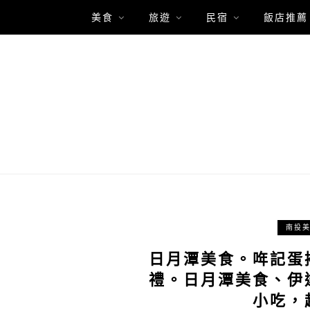
美食
旅遊
民宿
飯店推薦
南投
日月潭美食。哖記蛋
禮。日月潭美食、伊
小吃，