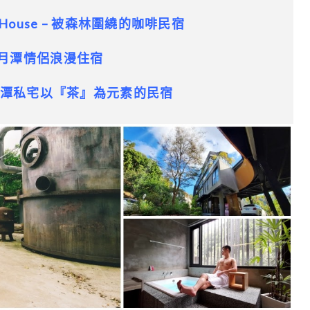
House – 被森林圍繞的咖啡民宿
月潭情侶浪漫住宿
潭私宅以『茶』為元素的民宿