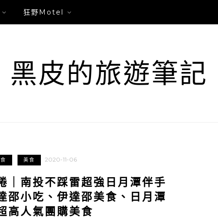
狂野Motel
黑皮的旅遊筆記
2020-11-06
美食
美食
捲｜南投不踩雷超強日月潭伴手
達邵小吃、伊達邵美食、日月潭
超高人氣團購美食