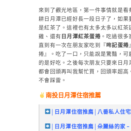
來到了觀光地區，第一件事情就是看
耕日月潭已經好長一段日子了，如果
是紅茶了。這裡也有太多太多以紅茶
雞、還有
日月潭紅茶蛋捲
。吃過很多
直到有一次在朋友家吃到『
哖記蛋捲
捲』。吃了一口，只能說是驚豔，可
的是好吃。之後每次朋友只要來日月
都會回頭再叫我幫忙買，回頭率超高
不會踩雷。
南投日月潭住宿推薦
│
日月潭住宿推廌
│
八番私人住宅
│日月潭住宿推廌│朵麗絲的家 –