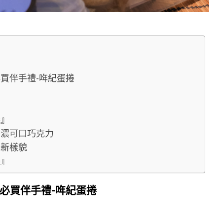
買伴手禮-哖紀蛋捲
捲』
香濃可口巧克力
統新樣貌
捲』
必買伴手禮-哖紀蛋捲
食、日月潭小吃