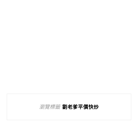
瀏覽標籤
劉老爹平價快炒