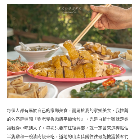
每個人都有屬於自己的家鄉美食，而屬於我的家鄉美食，我推薦
的依然是這間『劉老爹魯肉飯平價快炒』，光是白斬土雞就足夠
讓我從小吃到大了，每次只要前往復興鄉，就一定會來這裡點個
半隻雞和一碗滷肉飯來吃，道地的山產佳餚往往最能擄獲饕客們