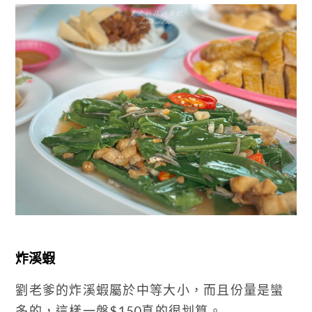
炸溪蝦
劉老爹的炸溪蝦屬於中等大小，而且份量是蠻
多的，這樣一盤$150真的很划算。