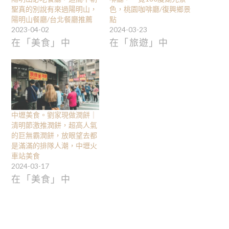
聖真的別說有來過陽明山，
色，桃園咖啡廳/復興鄉景
陽明山餐廳/台北餐廳推薦
點
2023-04-02
2024-03-23
在「美食」中
在「旅遊」中
中壢美食。劉家現做潤餅｜
清明節激推潤餅，超高人氣
的巨無霸潤餅，放眼望去都
是滿滿的排隊人潮，中壢火
車站美食
2024-03-17
在「美食」中