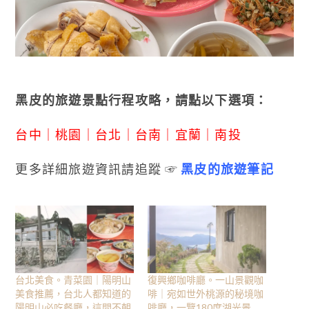
黑皮的旅遊景點行程攻略，請點以下選項：
台中
｜
桃園
｜
台北
｜
台南
｜
宜蘭
｜
南投
更多詳細旅遊資訊請追蹤 ☞
黑皮的旅遊筆記
台北美食。青菜園｜陽明山
復興鄉咖啡廳。一山景觀咖
美食推薦，台北人都知道的
啡｜宛如世外桃源的秘境咖
陽明山必吃餐廳，這間不朝
啡廳，一覽180度湖光景