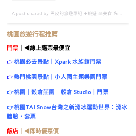
A post shared by 黑皮的旅遊筆記 ✈️旅遊 🍰美食 🏇生活 📸攝影 (@happytravel0913)
桃園旅遊行程推薦
門票
｜◀線上購票最便宜
👉
桃園必去景點｜
Xpark 水族館門票
👉
熱門桃園景點｜小人國主題樂園門票
👉桃園｜穀倉莊園－穀倉 Studio｜門票
👉桃園TAI Snow台灣之新滑冰運動世界：滑冰
體驗・套票
飯店
｜◀即時優惠價