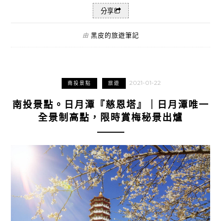
分享
黑皮的旅遊筆記
由
2021-01-22
南投景點
旅遊
南投景點。日月潭『慈恩塔』｜日月潭唯一
全景制高點，限時賞梅秘景出爐