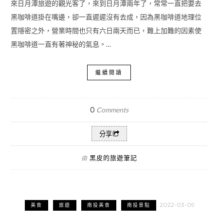
來日月潭旅遊的觀光客了，來到日月潭兩年了，常常一直把要去
黑咖啡道掛在嘴邊，卻一直遲遲沒有去成，因為黑咖啡道地理位
置隱密之外，營業時間也只有六日兩天而已，難上加難的因素使
黑咖啡道一直有著神秘的氣息。…
繼續閱讀
0
Comments
分享
黑皮的旅遊筆記
由
2022-03-09
美食
旅遊
南投美食
南投景點