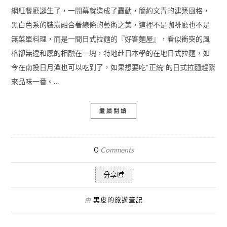
網紅餐廳誕生了，一開幕就造成了轟動，簡約文青的建築風格，
黑白色系的裝潢融合著線條的藝術之美，這裡不是咖啡廳也不是
無菜單料理，而是一間日式拉麵的『好客麵屋』，看似衝突的風
格卻無違和感的相融在一塊，特地赴日本學的在地日式拉麵，如
今在南投日月潭也可以吃到了，如果想要吃“正統”的日式拉麵趕緊
來品味一番。…
繼續閱讀
0
Comments
分享
黑皮的旅遊筆記
由