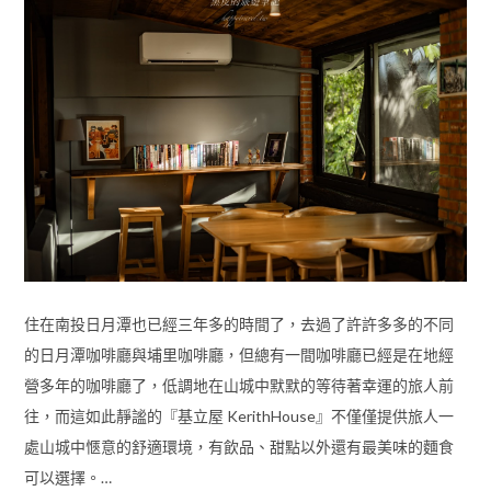
住在南投日月潭也已經三年多的時間了，去過了許許多多的不同
的日月潭咖啡廳與埔里咖啡廳，但總有一間咖啡廳已經是在地經
營多年的咖啡廳了，低調地在山城中默默的等待著幸運的旅人前
往，而這如此靜謐的『基立屋 KerithHouse』不僅僅提供旅人一
處山城中愜意的舒適環境，有飲品、甜點以外還有最美味的麵食
可以選擇。…