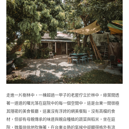
走進一片樹林中，一棟超過一甲子的老屋佇立於林中，綠葉間透
著一道道的曙光落在庭院中的每一個空間中，這是台東一間很極
其隱密的美食餐廳，這裏沒有浮誇的網美餐點，沒有高檔的食
材，但卻有母親傳承的味道與親自種植的蔬菜與稻米，坐在庭
院，微風徐徐地吹撫著，在台東炎熱的氣候中卻顯得格外有涼