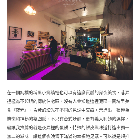
在一個純樸的埔里小鄉鎮裡也可以有這麼質感的宵夜美食，巷弄
裡極為不起眼的傳統住宅區，沒有人會知道這裡藏匿一間埔里美
食『夜弄』，昏黃的燈光在不同的色調中交織，營造出一種極為
慵懶和神秘的氛圍感。不只有台式炒麵，更有義大利麵的選擇，
最讓我推薦的就是夜弄裡的蛋餅，特殊的餅皮與味道打造出獨一
無二的滋味，讓這個夜晚留下滿滿的幸福飽足感。可以說是超推