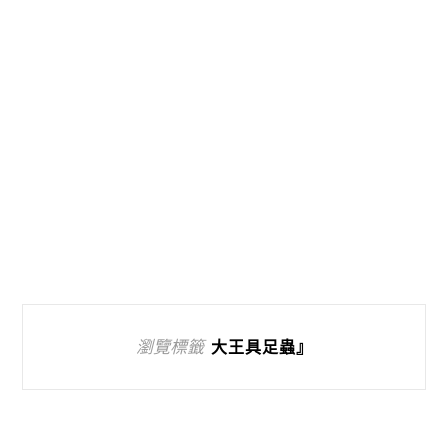
瀏覽標籤
大王具足蟲』