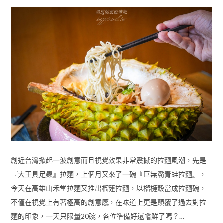
創近台灣掀起一波創意而且視覺效果非常震撼的拉麵風潮，先是
『大王具足蟲』拉麵，上個月又來了一碗『巨無霸青蛙拉麵』，
今天在高雄山禾堂拉麵又推出榴蓮拉麵，以榴槤殼當成拉麵碗，
不僅在視覺上有著極高的創意感，在味道上更是顛覆了過去對拉
麵的印象，一天只限量20碗，各位準備好還嚐鮮了嗎？…