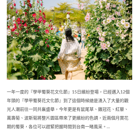
一年一度的『學甲蜀葵花文化節』15日繽紛登場，已經邁入12個
年頭的『學甲蜀葵花文化節』到了這個時候總是湧入了大量的觀
光人潮前往一同共襄盛舉，今年更是有鼠尾草、雞冠花、紅藜、
萬壽菊、波斯菊將整片園區帶來了更繽紛的色調，近兩個月賞花
期的蜀葵，各位可以趕緊把握時間到台南一睹風采。…