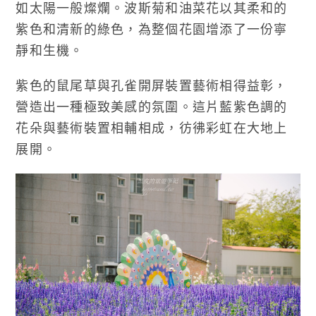
如太陽一般燦爛。波斯菊和油菜花以其柔和的
紫色和清新的綠色，為整個花園增添了一份寧
靜和生機。
紫色的鼠尾草與孔雀開屏裝置藝術相得益彰，
營造出一種極致美感的氛圍。這片藍紫色調的
花朵與藝術裝置相輔相成，彷彿彩虹在大地上
展開。