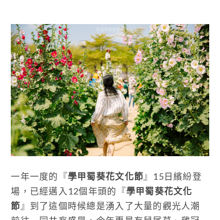
一年一度的『
學甲蜀葵花文化節
』15日繽紛登
場，已經邁入12個年頭的『
學甲蜀葵花文化
節
』到了這個時候總是湧入了大量的觀光人潮