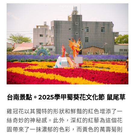
台南景點。2025學甲蜀葵花文化節 鼠尾草
雞冠花以其獨特的形狀和鮮豔的紅色增添了一
絲奇妙的神秘感。此外，深紅的紅藜為這個花
園帶來了一抹濃郁的色彩，而黃色的萬壽菊則