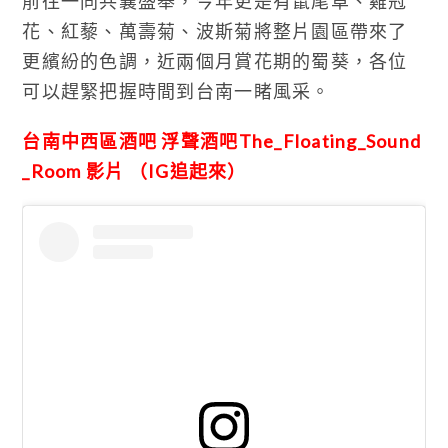
前往一同共襄盛舉，今年更是有鼠尾草、雞冠
花、紅藜、萬壽菊、波斯菊將整片園區帶來了
更繽紛的色調，近兩個月賞花期的蜀葵，各位
可以趕緊把握時間到台南一睹風采。
台南中西區酒吧 浮聲酒吧The_Floating_Sound
_Room 影片 （IG追起來）