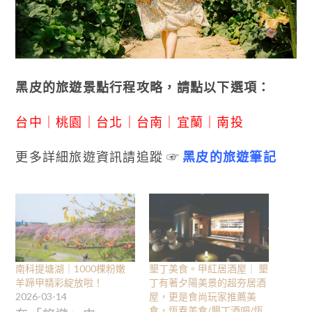
黑皮的旅遊景點行程攻略，請點以下選項：
台中
｜
桃園
｜
台北
｜
台南
｜
宜蘭
｜
南投
更多詳細旅遊資訊請追蹤 ☞
黑皮的旅遊筆記
南科提塘湖｜1000棵粉嫩
墾丁美食。甲紅居酒屋｜ 墾
羊蹄甲精彩綻放啦！
丁有著夕陽美景的超夯居酒
2026-03-14
屋，更是食尚玩家推薦美
食，恆春美食/墾丁酒吧/恆