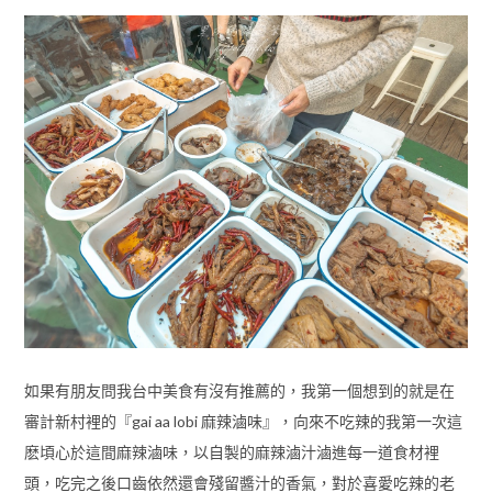
如果有朋友問我台中美食有沒有推薦的，我第一個想到的就是在
審計新村裡的『gai aa lobi 麻辣滷味』，向來不吃辣的我第一次這
麽頃心於這間麻辣滷味，以自製的麻辣滷汁滷進每一道食材裡
頭，吃完之後口齒依然還會殘留醬汁的香氣，對於喜愛吃辣的老