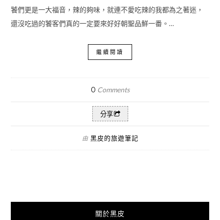
饕們更是一大福音，辣的夠味，就連不愛吃辣的我都為之著迷，
還沒吃過的饕客們真的一定要來好好朝聖品鮮一番。…
繼續閱讀
0
Comments
分享
黑皮的旅遊筆記
由
關於黑皮