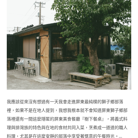
我應該從來沒有想過有一天我會走進屏東最純樸的獅子鄉部落
裡，如果不是在地人提到，我想我根本就不會知道屏東獅子鄉部
落裡還有一間這麼隱匿的屏東美食餐廳『樹下餐桌』，將義式料
理與排灣族的特色與在地的食材共同入菜，烹煮成一道道的職人
料理，尤其是在這麼安靜的部落中享受著愜意的午餐時光。…