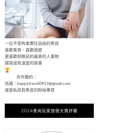
一位不受拘束嚮往自由的男孩
喜歡美食、喜歡旅遊
更喜歡把眼前的最美的人事物
撰寫成有溫度的故事
合作邀約：
信箱：
happytravel0913@gmail.com
或是私訊到黑皮的粉絲專頁
2024食尚玩家旅宿大賞評審