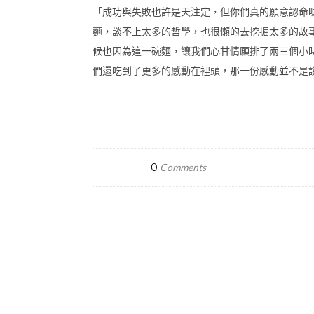
「成功與失敗也許是天注定，但你們真的願意認命
麵，談不上太多的哲學，也很懶的去挖掘太多的故
候也因為這一碗麵，讓我們心甘情願排了兩三個小
們還吃到了更多的感動在裡頭，那一份感動並不是說
0
Comments