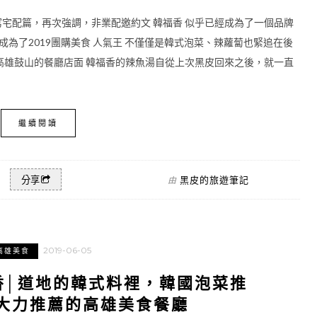
寫宅配篇，再次強調，非業配邀約文 韓福香 似乎已經成為了一個品牌
成為了2019團購美食 人氣王 不僅僅是韓式泡菜、辣蘿蔔也緊追在後
高雄鼓山的餐廳店面 韓福香的辣魚湯自從上次黑皮回來之後，就一直
繼續閱讀
黑皮的旅遊筆記
分享
由
2019-06-05
高雄美食
香│道地的韓式料裡，韓國泡菜推
大力推薦的高雄美食餐廳