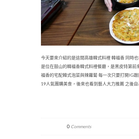
今天要來介紹的是這間高雄韓式料裡 韓福香 同時
是位在鼓山的韓福香韓式料裡餐廳，是黑皮特第前來
福香的宅配韓式泡菜與辣蘿蔔 每一次只要打開IG
19人氣團購美食，後來也看到藝人大力推薦 之後自己
0
Comments