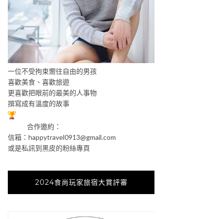
一位不受拘束嚮往自由的男孩
喜歡美食、喜歡旅遊
更喜歡把眼前的最美的人事物
撰寫成有溫度的故事
合作邀約：
信箱：
happytravel0913@gmail.com
或是私訊到黑皮的粉絲專頁
2024食尚玩家旅宿大賞評審