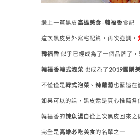
繼上一篇黑皮
高雄美食
–
韓福香
食記
這次黑皮另外寫宅配篇，再次強調，
韓福香
似乎已經成為了一個品牌了，
韓福香韓式泡菜
也成為了
2019團購
不僅僅是
韓式泡菜
、
辣蘿蔔
也緊追在
如果可以的話，黑皮還是真心推薦各
韓福香的
辣魚湯
自從上次黑皮回來之
完全是
高雄必吃美食
的名單之一