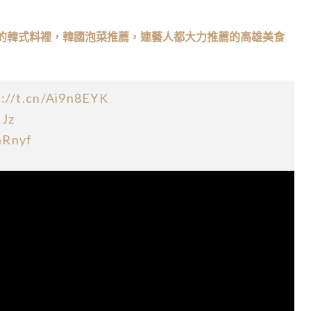
的韓式料裡，韓國泡菜推薦，連藝人都大力推薦的高雄美食
p://t.cn/Ai9n8EYK
iJz
nRnyf