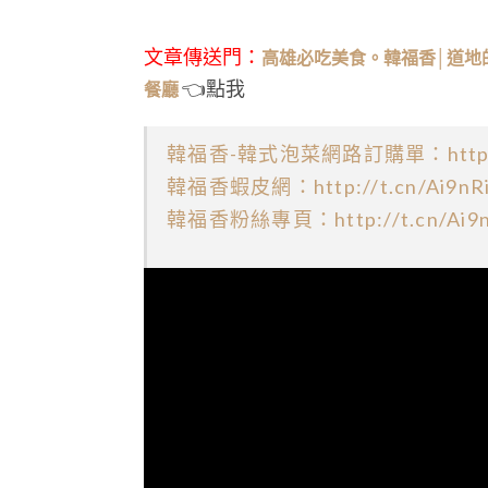
文章傳送門：
高雄必吃美食。韓福香│道地
👈點我
餐廳
韓福香-韓式泡菜網路訂購單：
htt
韓福香蝦皮網：
http://t.cn/Ai9nR
韓福香粉絲專頁：
http://t.cn/Ai9