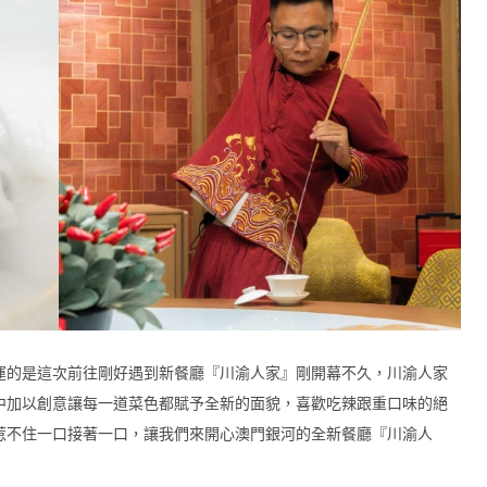
運的是這次前往剛好遇到新餐廳『川渝人家』剛開幕不久，川渝人家
中加以創意讓每一道菜色都賦予全新的面貌，喜歡吃辣跟重口味的絕
惹不住一口接著一口，讓我們來開心澳門銀河的全新餐廳『川渝人