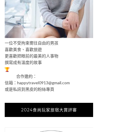
一位不受拘束嚮往自由的男孩
喜歡美食、喜歡旅遊
更喜歡把眼前的最美的人事物
撰寫成有溫度的故事
合作邀約：
信箱：
happytravel0913@gmail.com
或是私訊到黑皮的粉絲專頁
2024食尚玩家旅宿大賞評審