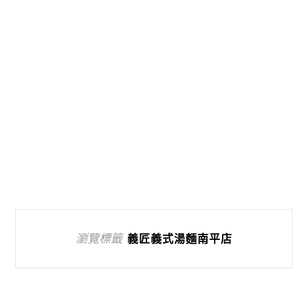
瀏覽標籤
義匠義式湯麵南平店