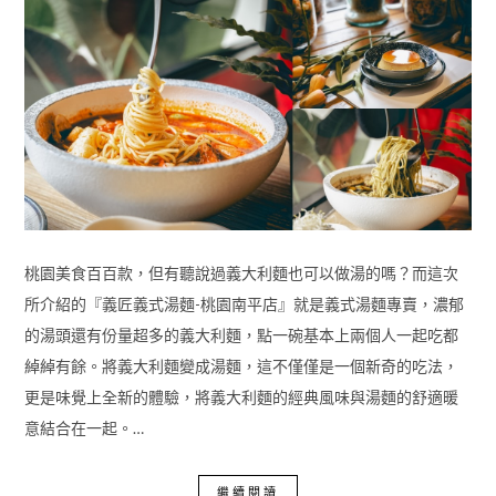
桃園美食百百款，但有聽說過義大利麵也可以做湯的嗎？而這次
所介紹的『義匠義式湯麵-桃園南平店』就是義式湯麵專賣，濃郁
的湯頭還有份量超多的義大利麵，點一碗基本上兩個人一起吃都
綽綽有餘。將義大利麵變成湯麵，這不僅僅是一個新奇的吃法，
更是味覺上全新的體驗，將義大利麵的經典風味與湯麵的舒適暖
意結合在一起。…
繼續閱讀