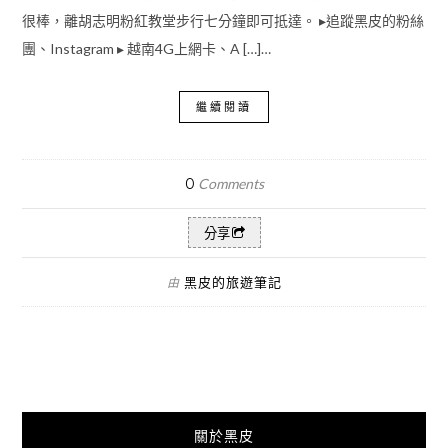
很棒，離胡志明粉紅教堂步行七分鐘即可抵達。 ▸追蹤黑皮的粉絲
團、Instagram ▸ 越南4G上網卡、A […]…
繼續閱讀
0
Comments
分享
黑皮的旅遊筆記
由
關於黑皮