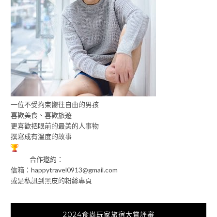
一位不受拘束嚮往自由的男孩
喜歡美食、喜歡旅遊
更喜歡把眼前的最美的人事物
撰寫成有溫度的故事
合作邀約：
信箱：
happytravel0913@gmail.com
或是私訊到黑皮的粉絲專頁
2024食尚玩家旅宿大賞評審