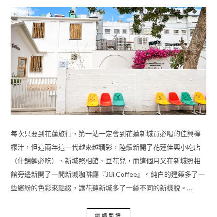
每次只要到花蓮旅行，第一站一定會到花蓮新城買必喝的佳興檸
檬汁，但這兩年這一代越來越精彩，陸續新開了花蓮佳興小吃店
（什錦麵必吃）、新城照相館、豆花兒，而這個月又在新城照相
館旁邊新開了一間新城咖啡廳『JiJi Coffee』。純白的建築多了一
些繽紛的色彩來點綴，讓花蓮新城多了一絲不同的新樣貌。…
繼續閱讀