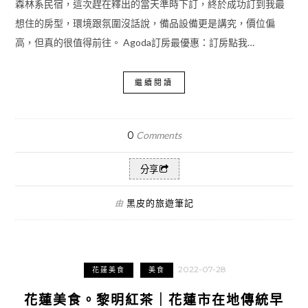
森林系民宿，這次趕在釋出的當天準時下訂，終於成功訂到我最
想住的房型，環境跟氛圍沒話說，備品設備更是講究，價位偏
高，但真的很值得前往。 Agoda訂房最優惠：訂房點我…
繼續閱讀
0
Comments
分享
黑皮的旅遊筆記
由
2022-07-28
花蓮美食
美食
花蓮美食。黎明紅茶｜花蓮市在地傳統早