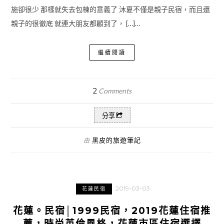
施卻很少 那樣就失去包棟的意義了 沐夏不僅是親子民宿，而且還
親子的很徹底 就連大朋友都顧到了， […]…
繼續閱讀
2
Comments
分享
黑皮的旅遊筆記
由
2019-03-03
花蓮民宿
花蓮。民宿│1999民宿，2019花蓮住宿推
薦，時尚英倫風格，花蓮市區住宿選擇