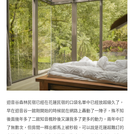
迴音谷森林民宿已經在花蓮民宿的口袋名單中已經放超級久了，
早在迴音谷一館剛開始的時候就在網路上轟動了一陣子，殊不知
後面幾年多了二館知音楓聆後又讓我多了更多的動力，兩年中訂
了無數次，但房間一釋出都馬上被秒殺，可以說是花蓮超難訂的