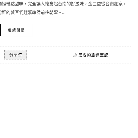
麵裡帶點甜味，完全讓人懷念起台南的好滋味，金三益從台南起家，
嚐鮮的饕客們趕緊準備前往朝聖。…
繼續閱讀
黑皮的旅遊筆記
分享
由