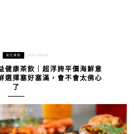
2023-06-02
彰化美食
益健康茶飲｜超浮誇平價海鮮意
鮮選擇塞好塞滿，會不會太佛心
了