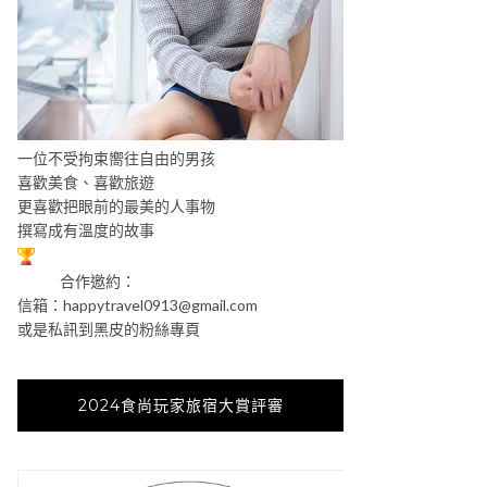
一位不受拘束嚮往自由的男孩
喜歡美食、喜歡旅遊
更喜歡把眼前的最美的人事物
撰寫成有溫度的故事
合作邀約：
信箱：
happytravel0913@gmail.com
或是私訊到黑皮的粉絲專頁
2024食尚玩家旅宿大賞評審