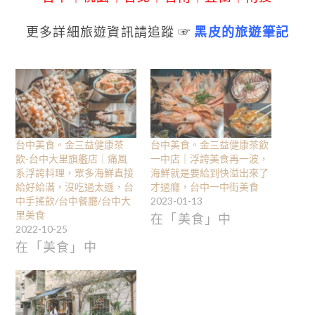
更多詳細旅遊資訊請追蹤 ☞
黑皮的旅遊筆記
台中美食。金三益健康茶
台中美食。金三益健康茶飲
飲-台中大里旗艦店｜痛風
一中店｜浮誇美食再一波，
系浮誇料理，眾多海鮮直接
海鮮就是要給到快溢出來了
給好給滿，沒吃過太遜，台
才過癮，台中一中街美食
中手搖飲/台中餐廳/台中大
2023-01-13
里美食
在「美食」中
2022-10-25
在「美食」中