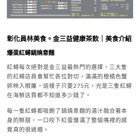
彰化員林美食。金三益健康茶飲｜美食介紹
爆蛋紅蟳鍋燒意麵
紅蟳每次絕對是金三益最熱門的選擇，三大隻
的紅蟳店員會幫忙各位對切，滿滿的橙橘色蟹
卵映入眼簾，這樣子只要275元，光是三隻紅蟳
在海鮮店買都不知道多少錢了。
每一隻紅蟳都吸飽了鍋燒意麵的湯汁融合著本
身的鮮甜，一口咬下紅蛋爆滿了整個嘴裡的感
覺真的很過癮。