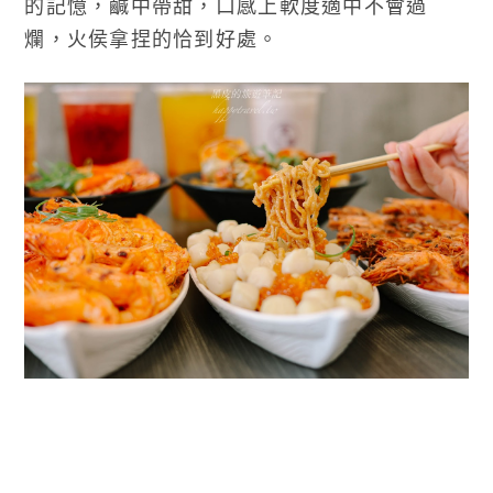
的記憶，鹹中帶甜，口感上軟度適中不會過
爛，火侯拿捏的恰到好處。