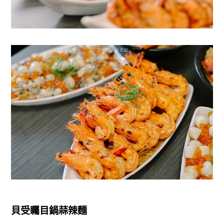
貝受矚目鍋蒜辣麵