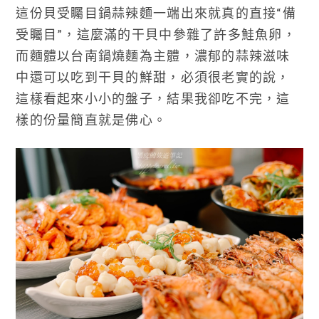
這份貝受矚目鍋蒜辣麵一端出來就真的直接“備
受矚目”，這麼滿的干貝中參雜了許多鮭魚卵，
而麵體以台南鍋燒麵為主體，濃郁的蒜辣滋味
中還可以吃到干貝的鮮甜，必須很老實的說，
這樣看起來小小的盤子，結果我卻吃不完，這
樣的份量簡直就是佛心。