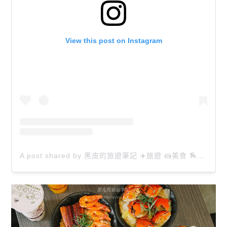
View this post on Instagram
A post shared by 黑皮的旅遊筆記 ✈️旅遊 🍰美食 🏇生活 📸攝影 (@happytravel0913)