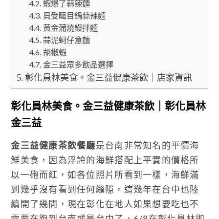
蝦爆了蒜辣麵
貝受矚目鍋蒜辣麵
黃金蒲燒鰻拌麵
蒜泥蚵仔意麵
胡椒蝦
金三益眾多飲品選擇
彰化員林美食。金三益健康茶飲｜店家資訊
彰化員林美食。金三益健康茶飲｜彰化員林
金三益
金三益健康茶飲餐廳
是台南非常知名的平價海
鮮美食，因為浮誇的海鮮搭配上平實的價格所
以一砲而紅，如各位照片所看到一樣，海鮮滿
到幾乎沒有看到任何縫隙，這幾年在台中也陸
續開了幾間，現在彰化在地人如果想要吃也不
需要在跑到台南或是台中了，6/8在彰化員林即