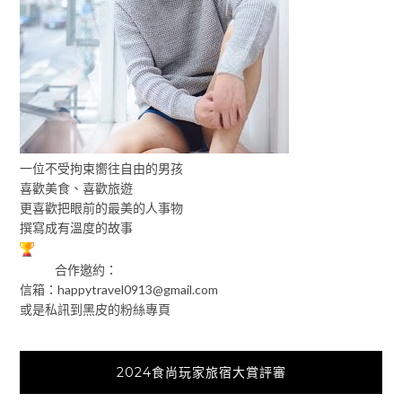
一位不受拘束嚮往自由的男孩
喜歡美食、喜歡旅遊
更喜歡把眼前的最美的人事物
撰寫成有溫度的故事
合作邀約：
信箱：
happytravel0913@gmail.com
或是私訊到黑皮的粉絲專頁
2024食尚玩家旅宿大賞評審