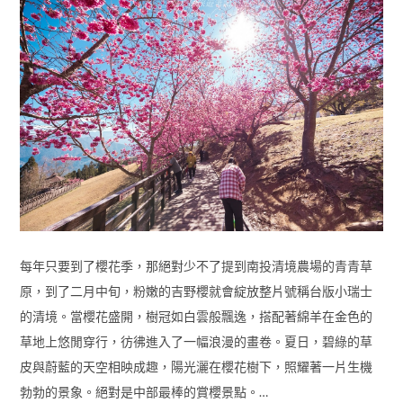
每年只要到了櫻花季，那絕對少不了提到南投清境農場的青青草
原，到了二月中旬，粉嫩的吉野櫻就會綻放整片號稱台版小瑞士
的清境。當櫻花盛開，樹冠如白雲般飄逸，搭配著綿羊在金色的
草地上悠閒穿行，彷彿進入了一幅浪漫的畫卷。夏日，碧綠的草
皮與蔚藍的天空相映成趣，陽光灑在櫻花樹下，照耀著一片生機
勃勃的景象。絕對是中部最棒的賞櫻景點。…