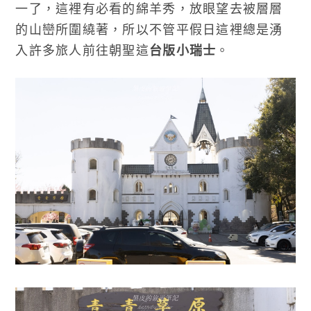
一了，這裡有必看的綿羊秀，放眼望去被層層
的山巒所圍繞著，所以不管平假日這裡總是湧
入許多旅人前往朝聖這
台版小瑞士
。