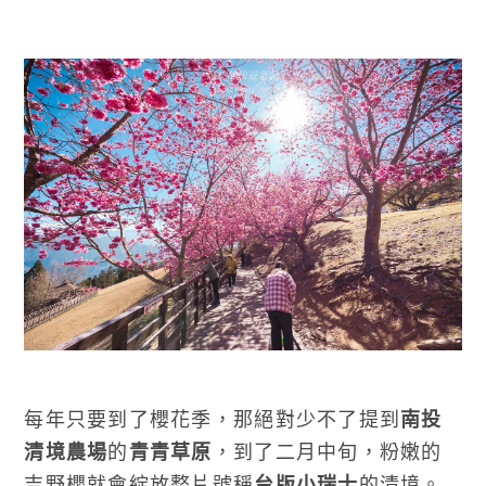
每年只要到了櫻花季，那絕對少不了提到
南投
清境農場
的
青青草原
，到了二月中旬，粉嫩的
吉野櫻就會綻放整片號稱
台版小瑞士
的清境。