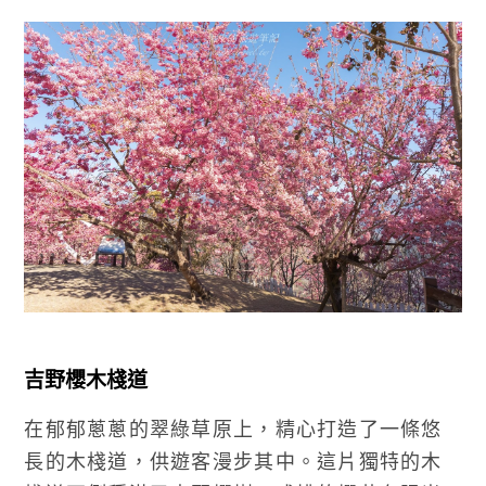
吉野櫻木棧道
在郁郁蔥蔥的翠綠草原上，精心打造了一條悠
長的木棧道，供遊客漫步其中。這片獨特的木