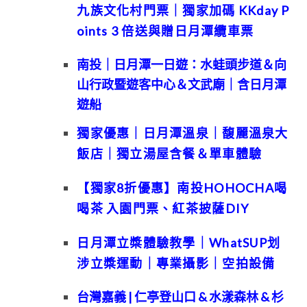
九族文化村門票｜獨家加碼 KKday P
oints 3 倍送與贈日月潭纜車票
南投｜日月潭一日遊：水蛙頭步道＆向
山行政暨遊客中心＆文武廟｜含日月潭
遊船
獨家優惠｜日月潭溫泉｜馥麗溫泉大
飯店｜獨立湯屋含餐＆單車體驗
【獨家8折優惠】南投HOHOCHA喝
喝茶 入園門票、紅茶披薩DIY
日月潭立槳體驗教學｜WhatSUP划
涉立槳運動｜專業攝影｜空拍設備
台灣嘉義 | 仁亭登山口 & 水漾森林 & 杉