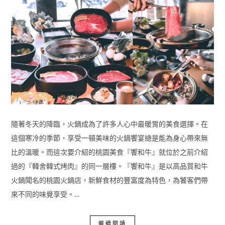
隨著冬天的降臨，火鍋成為了許多人心中最暖胃的美食選擇。在
這個寒冷的季節，享受一頓美味的火鍋饗宴總是能為身心帶來無
比的溫暖。而這次要介紹的桃園美食『饗和牛』就位於之前介紹
過的『韓舍韓式烤肉』的同一層樓。『饗和牛』是以高品質和牛
火鍋聞名的桃園火鍋店，新鮮食材的豐富度為特色，為饕客們帶
來不同的味覺享受。…
繼續閱讀