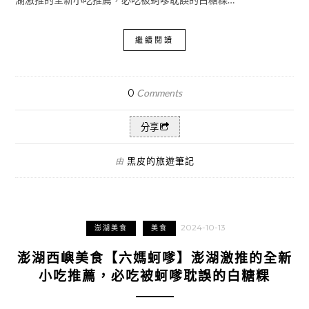
繼續閱讀
0
Comments
分享
黑皮的旅遊筆記
由
2024-10-13
澎湖美食
美食
澎湖西嶼美食【六媽蚵嗲】澎湖激推的全新
小吃推薦，必吃被蚵嗲耽誤的白糖粿