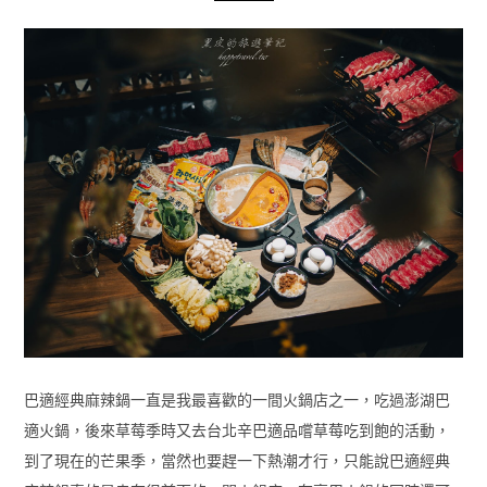
巴適經典麻辣鍋一直是我最喜歡的一間火鍋店之一，吃過澎湖巴
適火鍋，後來草莓季時又去台北辛巴適品嚐草莓吃到飽的活動，
到了現在的芒果季，當然也要趕一下熱潮才行，只能說巴適經典