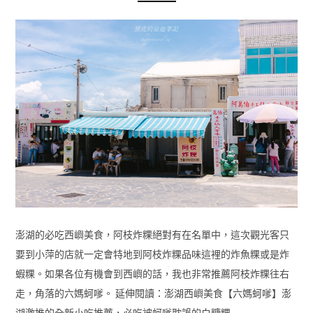
澎湖的必吃西嶼美食，阿枝炸粿絕對有在名單中，這次觀光客只
要到小萍的店就一定會特地到阿枝炸粿品味這裡的炸魚粿或是炸
蝦粿。如果各位有機會到西嶼的話，我也非常推薦阿枝炸粿往右
走，角落的六媽蚵嗲。 延伸閱讀：澎湖西嶼美食【六媽蚵嗲】澎
湖激推的全新小吃推薦，必吃被蚵嗲耽誤的白糖粿…