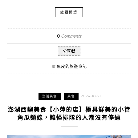
繼續閱讀
0
Comments
分享
黑皮的旅遊筆記
由
2024-10-21
澎湖美食
美食
澎湖西嶼美食【小萍的店】極具鮮美的小管
角瓜麵線，難怪排隊的人潮沒有停過