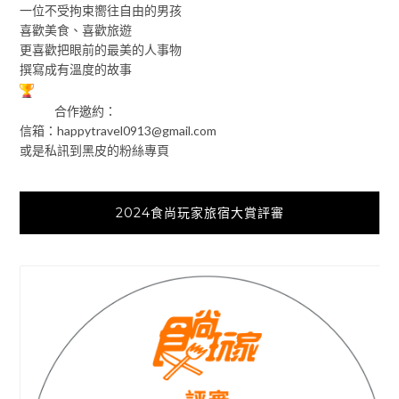
一位不受拘束嚮往自由的男孩
喜歡美食、喜歡旅遊
更喜歡把眼前的最美的人事物
撰寫成有溫度的故事
合作邀約：
信箱：
happytravel0913@gmail.com
或是私訊到黑皮的粉絲專頁
2024食尚玩家旅宿大賞評審