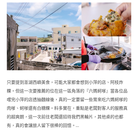
只要提到澎湖西嶼美食，可能大家都會想到小萍的店、阿枝炸
粿。但這一次要推薦的位在這一區角落的『六媽蚵嗲』當各位品
嚐完小萍的店透抽麵線後，真的一定要留一些胃來吃六媽蚵嗲的
肉嗲、蚵嗲還有白糖粿。料多實在，重點是老闆對客人的服務真
的超爽朗，這一次前往老闆還招待我們黑輪片，其他桌的也都
有，真的會讓旅人留下很棒的回憶。…