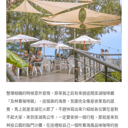
整理相機的時候意外發現，原來我之前有來過這間澎湖咖啡廳
『及林春咖啡館』，這個美的海景，氛圍完全像是峇里島的感
覺，馬上就是澎湖花火節了，不趕快寫出來介紹給各位實在是對
不起大家。來到澎湖馬公市，一定要安排一個行程，那就是來到
林投公園的隘門沙攤，在這裡給自己一個吹著海風品味咖啡的放