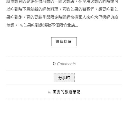
麻辣鍋真的是走在很前面的一間火鍋店，在享用火鍋的同時還可
以吃到時下最創新的網美料理，喜歡芒果的饕客們，想要吃到芒
果吃到飽，真的要趁季節限定時間趕快揪家人來吃垮巴適經典麻
辣鍋。 ※芒果吃到飽活動不僅限竹北店…
繼續閱讀
0
Comments
分享
黑皮的旅遊筆記
由