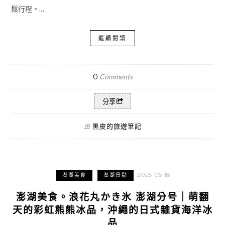
鬆行程。…
繼續閱讀
0
Comments
分享
黑皮的旅遊筆記
由
2025-05-18
澎湖美食
澎湖景點
澎湖美食。浪花丸かき氷 澎湖分号｜萌翻
天的彩虹熊熊冰品，沖繩的日式雜貨海洋冰
品