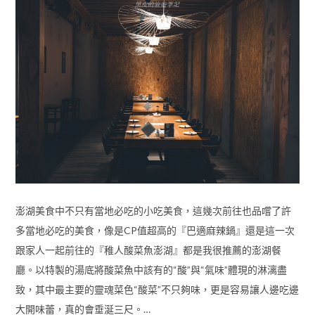
澎湖美食中不只有當地必吃的小吃美食，這幾次前往也品嚐了許
多當地必吃的美食，像是CP值超高的『巴適麻辣鍋』還是這一次
跟家人一起前往的『稚人酸菜魚澎湖』都是我很推薦的澎湖餐
廳。以特製的湯底將酸菜魚中該有的“酸”與“氣味”體現的淋漓盡
致，其中最主要的靈魂菜色“酸菜”不只夠味，更是容易讓人邊吃邊
大開味蕾，真的會垂涎三尺。…