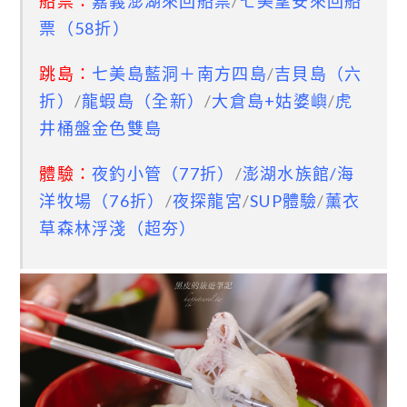
船票：
嘉義澎湖來回船票
/
七美望安來回船
票（58折）
跳島：
七美島藍洞＋南方四島
/
吉貝島（六
折
）
/
龍蝦島（全新）
/
大倉島+姑婆嶼
/
虎
井桶盤金色雙島
體驗：
夜釣小管（77折）
/
澎湖水族館/海
洋牧場（76折）
/
夜探龍宮
/
SUP體驗
/
薰衣
草森林浮淺（超夯）