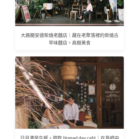
大路關安德柴燒老麵店｜藏在老聚落裡的柴燒古
早味麵店。高樹美食
日月潭早午餐。遊牧 Nomad day café｜在島嶼中