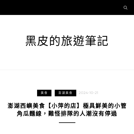
黑皮的旅遊筆記
2024-10-21
美食
澎湖美食
澎湖西嶼美食【小萍的店】極具鮮美的小管
角瓜麵線，難怪排隊的人潮沒有停過