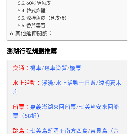
60秒酥魚皮
韓式炸雞
涼拌魚皮（含皮蛋）
香芹雲吞
其他延伸閱讀：
澎湖行程規劃推薦
交通：
機車
/
包車遊覽
/
機票
水上活動：
浮淺
/
水上活動一日遊
/
透明獨木
舟
船票：
嘉義澎湖來回船票
/
七美望安來回船
票（58折）
跳島：
七美島藍洞＋南方四島
/
吉貝島（六