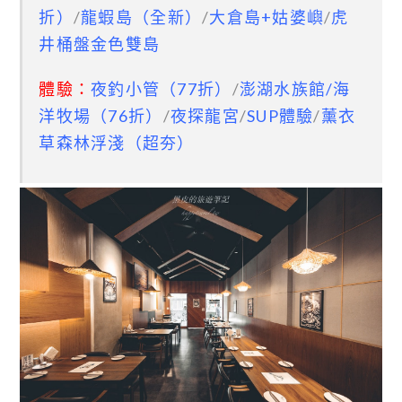
折
）
/
龍蝦島（全新）
/
大倉島+姑婆嶼
/
虎
井桶盤金色雙島
體驗：
夜釣小管（77折）
/
澎湖水族館/海
洋牧場（76折）
/
夜探龍宮
/
SUP體驗
/
薰衣
草森林浮淺（超夯）