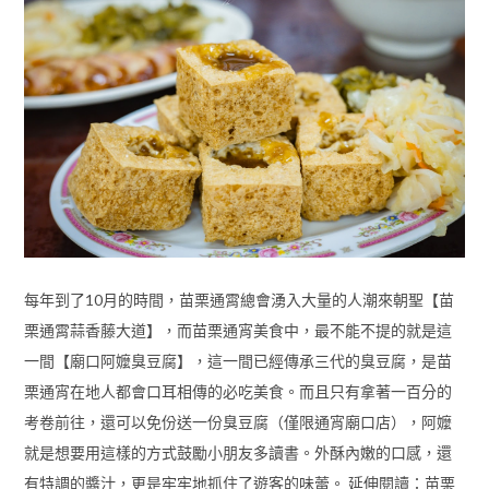
每年到了10月的時間，苗栗通霄總會湧入大量的人潮來朝聖【苗
栗通霄蒜香藤大道】，而苗栗通宵美食中，最不能不提的就是這
一間【廟口阿嬤臭豆腐】，這一間已經傳承三代的臭豆腐，是苗
栗通宵在地人都會口耳相傳的必吃美食。而且只有拿著一百分的
考卷前往，還可以免份送一份臭豆腐（僅限通宵廟口店），阿嬤
就是想要用這樣的方式鼓勵小朋友多讀書。外酥內嫩的口感，還
有特調的醬汁，更是牢牢地抓住了遊客的味蕾。 延伸閱讀：苗栗