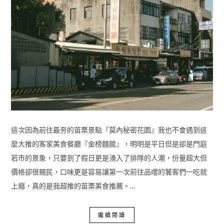
這次因為前往最夯的苗栗景點『莫內秘密花園』我也不會遇到這
麼大推的客家美食餐廳『金榜麵館』，明明是平日但是卻是門庭
若市的景象，只要到了假日更是湧入了排隊的人潮，份量超大但
價格卻很親民，口味更是容易讓第一次前往品嚐的饕客們一吃就
上癮，真的是我超推的苗栗美食推薦。…
繼續閱讀