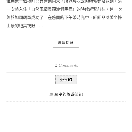
但無奈一個禮拜只有營業兩天，所以每次去的時候都沒遇到，這
一次趁入住『自然風情景觀渡假民宿』的時候趕緊前往，這一次
終於如願朝聖成功了，在悠閒的下午茶時光中，細細品味著坐擁
山景的絕美視野。…
繼續閱讀
0
Comments
分享
黑皮的旅遊筆記
由