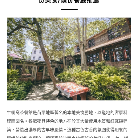
份美食/頭份餐廳推薦
牛欄窩茶餐館是苗栗地區著名的本地美食勝地，以道地的客家料
理而聞名。餐廳獨具特色的地方在於其大量使用木質和紅瓦磚建
築，營造出濃厚的古早味風情。這種古色古香的氛圍使得用餐的