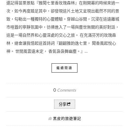
還記得苗栗景點『雅聞七里香玫瑰森林』在剛開幕的時候來過一
次，如今再度踏足其中，卻發現這片土地又呈現出截然不同的景
致，勾勒出一種獨特的心靈體驗。穿越山谷間，沉浸在這遠離城
市喧囂的寧靜氛圍中，彷彿進入了一場與塵世無關的美好對話，
這是一場自然界和心靈深處的交心之旅。 在充滿芬芳的玫瑰森
林，總會讓我憶起這首詩詞『翩翩雅韵逸七里， 聞香風起悅心
神。 世間風雲遠未定， 香氣袅袅舞幽塵。』…
繼續閱讀
0
Comments
分享
黑皮的旅遊筆記
由