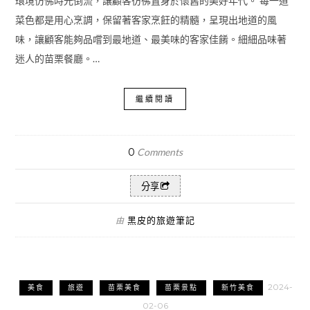
環境仿佛時光倒流，讓顧客彷彿置身於懷舊的美好年代。 每一道
菜色都是用心烹調，保留著客家烹飪的精髓，呈現出地道的風
味，讓顧客能夠品嚐到最地道、最美味的客家佳餚。細細品味著
迷人的苗栗餐廳。…
繼續閱讀
0
Comments
分享
黑皮的旅遊筆記
由
2024-
美食
旅遊
苗栗美食
苗栗景點
新竹美食
02-06