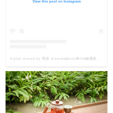
View this post on Instagram
A post shared by 黑皮 ✈️travel🍰food🏇life📸攝影 🏡住宿 (@happy_jason0913)