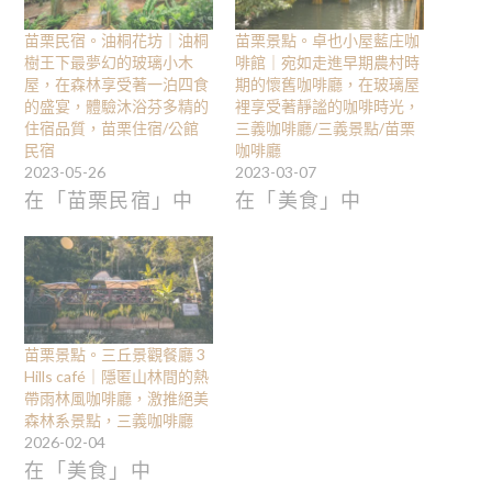
苗栗民宿。油桐花坊｜油桐
苗栗景點。卓也小屋藍庄咖
樹王下最夢幻的玻璃小木
啡館｜宛如走進早期農村時
屋，在森林享受著一泊四食
期的懷舊咖啡廳，在玻璃屋
的盛宴，體驗沐浴芬多精的
裡享受著靜謐的咖啡時光，
住宿品質，苗栗住宿/公館
三義咖啡廳/三義景點/苗栗
民宿
咖啡廳
2023-05-26
2023-03-07
在「苗栗民宿」中
在「美食」中
苗栗景點。三丘景觀餐廳 3
Hills café｜隱匿山林間的熱
帶雨林風咖啡廳，激推絕美
森林系景點，三義咖啡廳
2026-02-04
在「美食」中