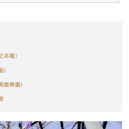
）
之吊橋）
點）
典遊樂園）
票