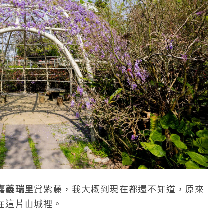
嘉義瑞里
賞紫藤，我大概到現在都還不知道，原來
在這片山城裡。