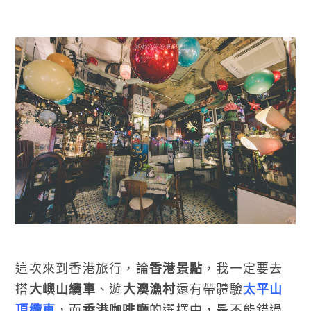
這次來到香港旅行，論
香港景點
，我一定要去
搭
大嶼山纜車
、遊
大澳漁村
還有帶體驗
太平山
頂纜車
，而
香港咖啡廳
的選擇中，最不能錯過