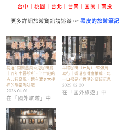
台中
｜
桃園
｜
台北
｜
台南
｜
宜蘭
｜
南投
更多詳細旅遊資訊請追蹤 ☞
黑皮的旅遊筆記
精選4間懷舊風香港咖啡廳
半路咖啡（旺角）-堅強貿
｜百年中醫診所、半世紀的
易行｜香港咖啡廳推薦，每
古典獵奇風，還有藏身大樓
一口都是老香港的懷舊氣息
裡的隱密咖啡廳
2025-02-20
2026-04-01
在「國外旅遊」中
在「國外旅遊」中