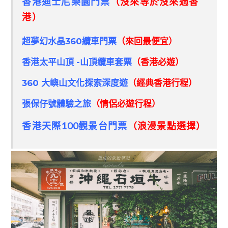
香港迪士尼樂園門票
（沒來等於沒來過香
港）
超夢幻水晶360纜車門票
（來回最便宜）
香港太平山頂 -山頂纜車套票
（香港必遊）
360 大嶼山文化探索深度遊
（經典香港行程）
張保仔號體驗之旅
（情侶必遊行程）
香港天際100觀景台門票
（浪漫景點選擇）