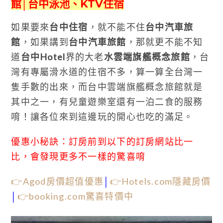
館│台中泳池、KTV住宿
如果要來
台中住宿
，就不能不住
台中汽車旅
館
，如果講到
台中汽車旅館
，那就更不能不知
道
台中Hotel
界的大老
水雲端旗艦概念旅館
，台
灣有專屬滑水道的住宿不多，算一算全台灣一
隻手數的出來，而台中雲端旗艦概念旅館就是
其中之一，有兒童遊樂室還有一泊二食的服務
唷！讓各位來到這邊玩的開心也吃的滿足。
優惠小秘訣：訂房前到以下的訂房網站比一
比，會發現更多不一樣的驚喜唷
👉Agod房價超值優惠
│
👉Hotels.com隱藏房價
│
👉booking.com驚喜特價中