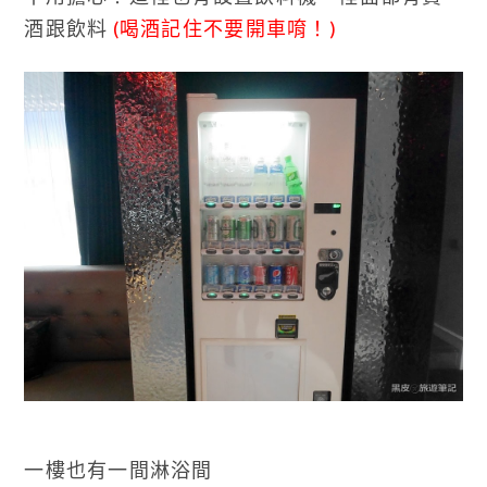
酒跟飲料
(喝酒記住不要開車唷！)
一樓也有一間淋浴間