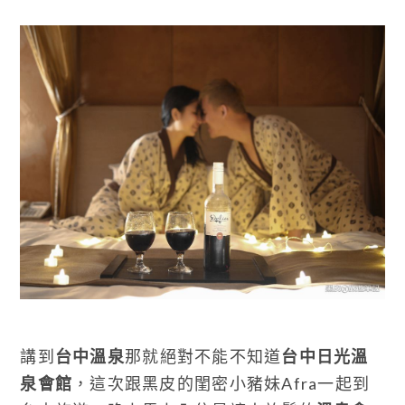
講到
台中溫泉
那就絕對不能不知道
台中日光溫
泉會館
，這次跟黑皮的閨密小豬妹Afra一起到