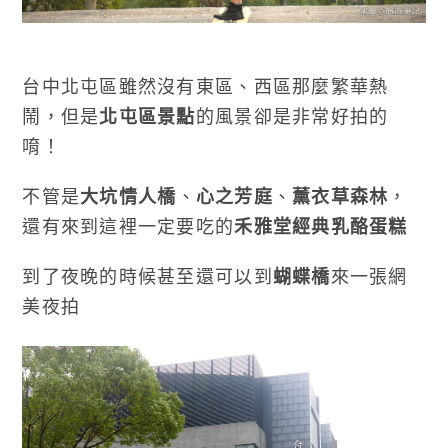
台中北屯區雖然沒有東區、西區那麼繁華熱
鬧，但是
北屯區景點
的風景卻是非常好拍的
唷！
不管是
大坑情人橋
、
心之芳庭
、
薰衣草森林
，
還有來到這裡一定要吃的
禾雅堂經典乳酪蛋糕
到了夜晚的時候甚至還可以到
蝴蝶橋
來一張網
美夜拍