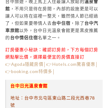
台中旅遊，晚上馬上入住最讓人放鬆的
溫泉會
館
，不用只是待在房間，內部的設施更是可以
讓人可以待在這裡一整天，雖然情人節已經過
了，但如果要帶情人去
台中住宿
，除了
台中汽
車旅館
以外，台中日光溫泉會館更是黑皮推薦
的
台中情侶住宿
名單之一。
訂房優惠小秘訣：確認訂房前，下方每個訂房
網點擊比價，選擇最便宜的房價直接訂
👉Agoda隱藏房價│
👉Hotels.com驚喜優惠│
👉booking.com特價多│
台中日光溫泉會館
地址：台中市北屯區東山路二段光西巷78
號