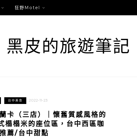
狂野Motel
黑皮的旅遊筆記
2022-11-23
台中美食
a蘭卡（三店）｜懷舊質感風格的
式榻榻米的座位區，台中西區咖
推薦/台中甜點