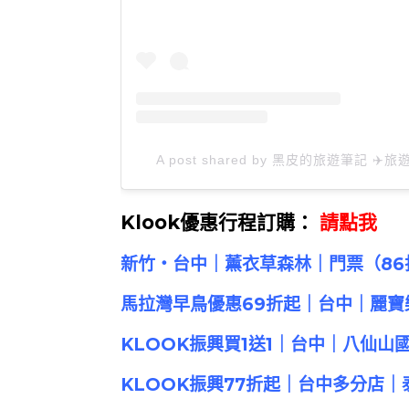
A post shared by 黑皮的旅遊筆記 ✈️旅遊
Klook優惠
行程訂購：
請點我
新竹・台中｜薰衣草森林｜門票（86
馬拉灣早鳥優惠69折起｜台中｜麗
KLOOK振興買1送1｜台中｜八仙山
KLOOK振興77折起｜台中多分店