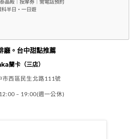
店｜泰晶殿｜按摩券｜需電話預約
眼科半日・一日遊
啡廳。台中甜點推薦
nka蘭卡（三店）
中市西區民生北路111號
:00 – 19:00(週一公休)