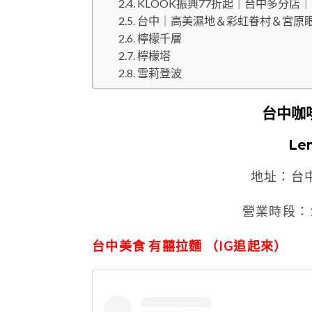
KLOOK振興77折起｜台中多分
台中｜高美濕地＆彩虹眷村＆宮原
檸檬千層
檸檬塔
雪莉登波
台中咖
Le
地址：台
營業時段：12
台中美食 有囍拉麵 （IG追起來）