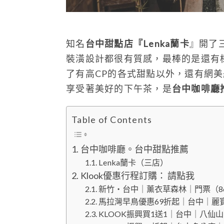
知名
台中甜點店『Lenka蘭卡
』開了
裝潢設計都很有質感，最棒的是還有
了有高CP的各式甜點以外，還有網
享受著美好的下午茶，是
台中咖啡廳
Table of Contents
台中咖啡廳。台中甜點推薦
Lenka蘭卡（三店）
Klook優惠行程訂購： 請點我
新竹・台中｜薰衣草森林｜門票（8
馬拉灣早鳥優惠69折起｜台中｜麗
KLOOK振興買1送1｜台中｜八仙