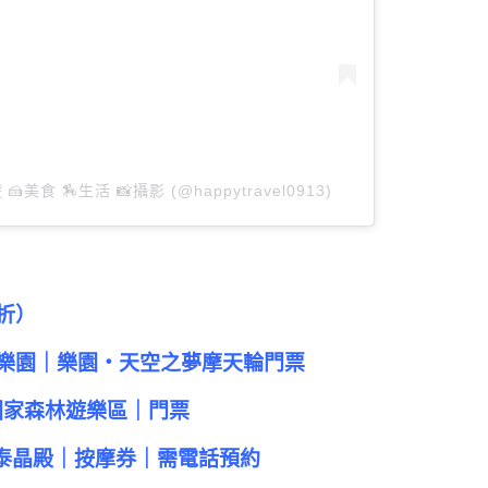
 🍰美食 🏇生活 📸攝影 (@happytravel0913)
折）
寶樂園｜樂園・天空之夢摩天輪門票
國家森林遊樂區｜門票
｜泰晶殿｜按摩券｜需電話預約