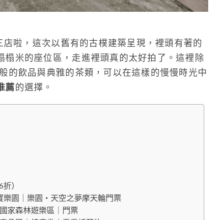
三店啦，這次以舊有的古樸建築呈現，裡頭有著的
榻榻米的座位區，走進裡頭真的太好拍了。這裡除
美般的飲品與典雅的茶類，可以在這樣的慢慢時光中
推薦
的選擇。
6折）
寶樂園｜樂園・天空之夢摩天輪門票
山國家森林遊樂區｜門票